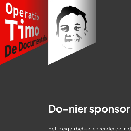
Skip
to
content
Do-nier sponso
Het in eigen beheer en zonder de mid