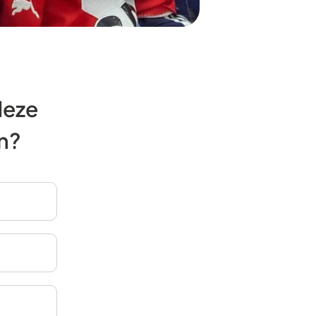
deze
n?