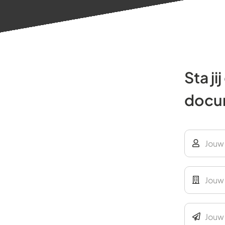
Sta j
docu